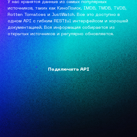
У нас хранятся данные из самых популярных
источников, таких как КиноПоиск, IMDB, TMDB, TVDB,
Rotten Tomatoes и JustWatch. Все это доступно в
одном API с гибким RESTful интерфейсом и хорошей
документацией. Вся информация собирается из
открытых источников и регулярно обновляется.
Подключить API
Подключить API