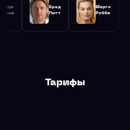
Брэд
Марго
Леонардо
Питт
Робби
ДиКаприо
Тарифы
Бесплатный тариф — 200 запросов в сутки для
тестирования и разработки. Для продакшена
рекомендуем тариф Базовый или Безлимит