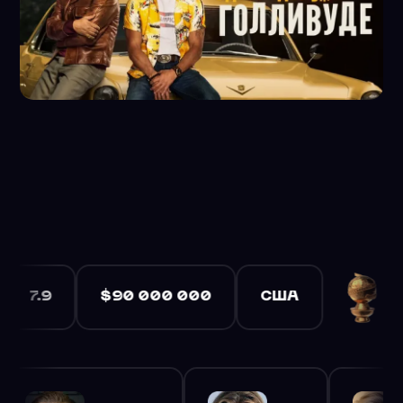
Dalton and his longtime stunt double Cliff Booth make their
ures a large ensemble cast and multiple storylines in a tri
$90 000 000
США
2019