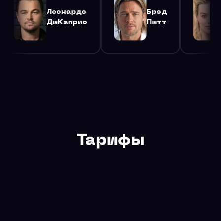
Брэд
Марго
Питт
Робби
Тарифы
Бесплатный тариф — 200 запросов в сутки для
тестирования и разработки. Для продакшена
рекомендуем тариф Базовый или Безлимит