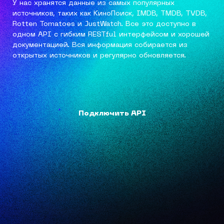
У нас хранятся данные из самых популярных
источников, таких как КиноПоиск, IMDB, TMDB, TVDB,
Rotten Tomatoes и JustWatch. Все это доступно в
одном API с гибким RESTful интерфейсом и хорошей
документацией. Вся информация собирается из
открытых источников и регулярно обновляется.
Подключить API
Подключить API