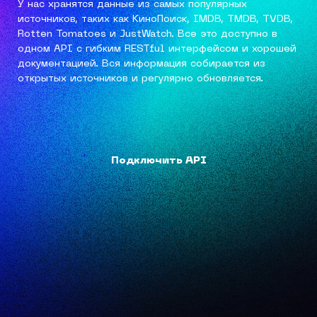
У нас хранятся данные из самых популярных
источников, таких как КиноПоиск, IMDB, TMDB, TVDB,
Rotten Tomatoes и JustWatch. Все это доступно в
одном API с гибким RESTful интерфейсом и хорошей
документацией. Вся информация собирается из
открытых источников и регулярно обновляется.
Подключить API
Подключить API