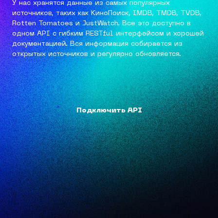
У нас хранятся данные из самых популярных
источников, таких как КиноПоиск, IMDB, TMDB, TVDB,
Rotten Tomatoes и JustWatch. Все это доступно в
одном API с гибким RESTful интерфейсом и хорошей
документацией. Вся информация собирается из
открытых источников и регулярно обновляется.
Подключить API
Подключить API