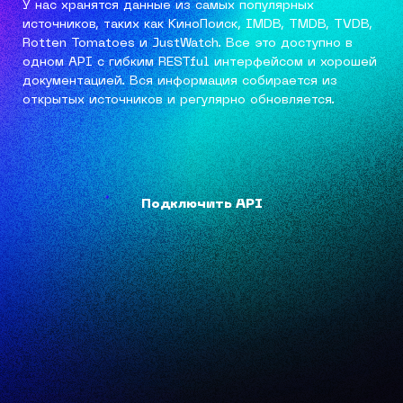
У нас хранятся данные из самых популярных
источников, таких как КиноПоиск, IMDB, TMDB, TVDB,
Rotten Tomatoes и JustWatch. Все это доступно в
одном API с гибким RESTful интерфейсом и хорошей
документацией. Вся информация собирается из
открытых источников и регулярно обновляется.
Подключить API
Подключить API