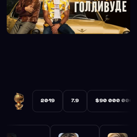
езда телевидения Рик Даллас
In 1969 Los Angeles, TV 
м, связанных с современной
film from the writer-dir
2019
7.9
$90 000 000
СШ