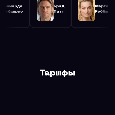
Брэд
Марго
Леонар
Питт
Робби
ДиКапр
Тарифы
Бесплатный тариф — 200 запросов в сутки для
тестирования и разработки. Для продакшена
рекомендуем тариф Базовый или Безлимит