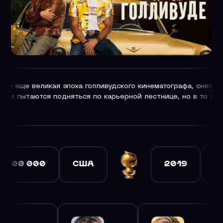
голливудского кинематографа, снялся новый фильм. В главн
я по карьерной лестнице, но в то же время сталкиваются с
000
США
2019
7.9