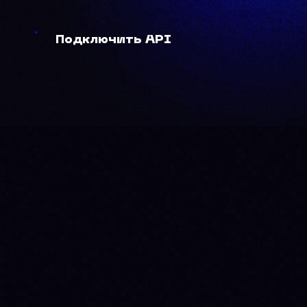
Подключить API
Подключить API