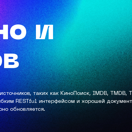
но и
ов
источников, таких как КиноПоиск, IMDB, TMDB, T
гибким RESTful интерфейсом и хорошей докумен
рно обновляется.