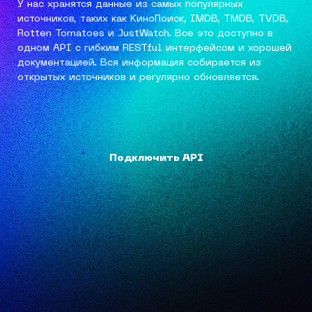
У нас хранятся данные из самых популярных
источников, таких как КиноПоиск, IMDB, TMDB, TVDB,
Rotten Tomatoes и JustWatch. Все это доступно в
одном API с гибким RESTful интерфейсом и хорошей
документацией. Вся информация собирается из
открытых источников и регулярно обновляется.
Подключить API
Подключить API