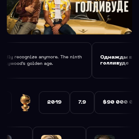
Однажды в
Once Upon a Time
. The ninth
голливуде
in Hollywood
2019
7.9
$90 000 000