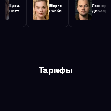
Марго
Леонардо
Брэд
Робби
ДиКаприо
Питт
Тарифы
Бесплатный тариф — 200 запросов в сутки для
тестирования и разработки. Для продакшена
рекомендуем тариф Базовый или Безлимит